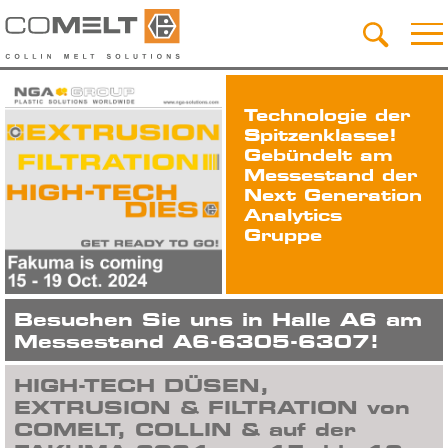
Technologie der
Spitzenklasse!
Gebündelt am
Messestand der
Next Generation
Analytics
Gruppe
Besuchen Sie uns in Halle A6 am
Messestand A6-6305-6307!
HIGH-TECH DÜSEN,
EXTRUSION & FILTRATION von
COMELT, COLLIN & auf der